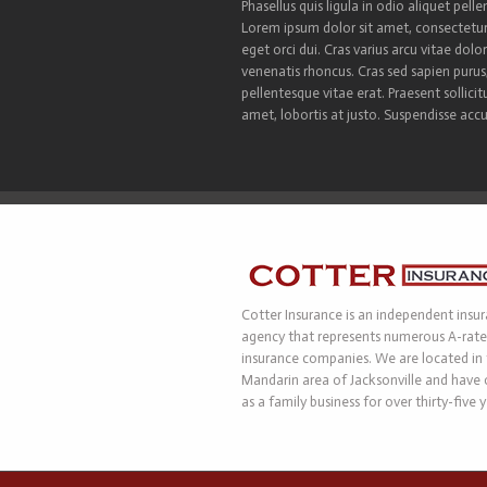
Phasellus quis ligula in odio aliquet pe
Lorem ipsum dolor sit amet, consectetur 
eget orci dui. Cras varius arcu vitae dolo
venenatis rhoncus. Cras sed sapien puru
pellentesque vitae erat. Praesent sollicitu
amet, lobortis at justo. Suspendisse acc
Cotter Insurance is an independent insu
agency that represents numerous A-rat
insurance companies. We are located in
Mandarin area of Jacksonville and have
as a family business for over thirty-five y