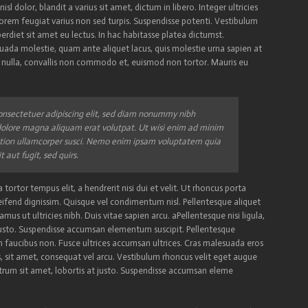
sl dolor, blandit a varius sit amet, dictum in libero. Integer ultricies
lorem feugiat varius non sed turpis. Suspendisse potenti. Vestibulum
diet sit amet eu lectus. In hac habitasse platea dictumst.
uada molestie, quam ante aliquet lacus, quis molestie urna sapien at
ue nulla, convallis non commodo et, euismod non tortor. Mauris eu
onsectetuer adipiscing elit, sed diam nonummy nibh
dolore magna aliquam erat volutpat. Ut wisi enim ad minim
ation ullamcorper susci. Nemo enim ipsam voluptatem quia
 aut fugit, sed quirs.
a tortor tempus elit, a hendrerit nisi dui et velit. Ut rhoncus porta
ifend dignissim. Quisque vel condimentum nisl. Pellentesque aliquet
us ut ultricies nibh. Duis vitae sapien arcu. aPellentesque nisi ligula,
at justo. Suspendisse accumsan elementum suscipit. Pellentesque
 faucibus non. Fusce ultrices accumsan ultrices. Cras malesuada eros
s, sit amet, consequat vel arcu. Vestibulum rhoncus velit eget augue
rutrum sit amet, lobortis at justo. Suspendisse accumsan eleme