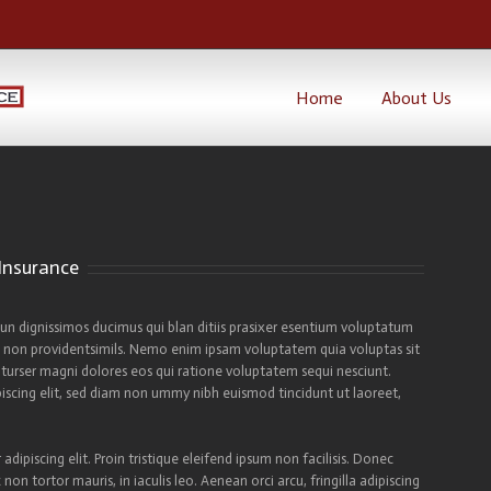
Home
About Us
Insurance
un dignissimos ducimus qui blan ditiis prasixer esentium voluptatum
te non providentsimils. Nemo enim ipsam voluptatem quia voluptas sit
nturser magni dolores eos qui ratione voluptatem sequi nesciunt.
iscing elit, sed diam non ummy nibh euismod tincidunt ut laoreet,
dipiscing elit. Proin tristique eleifend ipsum non facilisis. Donec
n tortor mauris, in iaculis leo. Aenean orci arcu, fringilla adipiscing