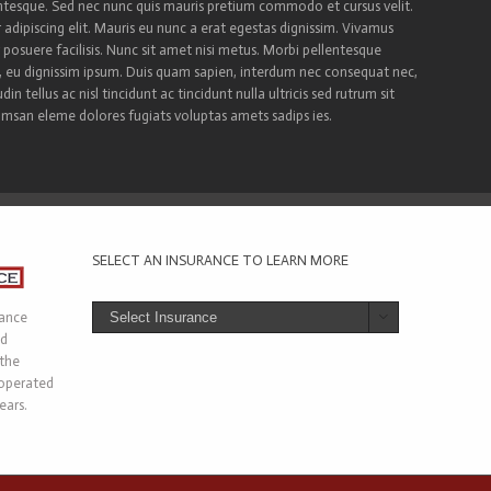
llentesque. Sed nec nunc quis mauris pretium commodo et cursus velit.
adipiscing elit. Mauris eu nunc a erat egestas dignissim. Vivamus
r posuere facilisis. Nunc sit amet nisi metus. Morbi pellentesque
s, eu dignissim ipsum. Duis quam sapien, interdum nec consequat nec,
din tellus ac nisl tincidunt ac tincidunt nulla ultricis sed rutrum sit
umsan eleme dolores fugiats voluptas amets sadips ies.
SELECT AN INSURANCE TO LEARN MORE
rance

ed
 the
 operated
ears.