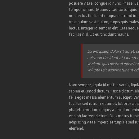
posuere vitae, congue id nunc. Phasellus ni
tempor ornare. Mauris vitae tortor quis 
non lectus tincidunt magna euismod imper
Vestibulum vestibulum, turpis quis males
lectus. Integer id semper elit. Cras neq
facilisis nisl. Ut eu tincidunt mauris.
Lorem ipsum dolor sit amet, c
euismod tincidunt ut laoreet 
veniam, quis nostrud exerci t
voluptas sit aspernatur aut odit
Nam semper, ligula id mattis varius, ligul
sapien euismod dictum. Fusce dictum ele
felis eget massa elementum suscipit. Vivam
facilisis sed rutrum sit amet, lobortis 
pharetra pretium neque, a tincidunt enim
et nibh laoreet dictum. Duis metus turpi
adipiscing vitae imperdiet turpis is sed 
eleifend.